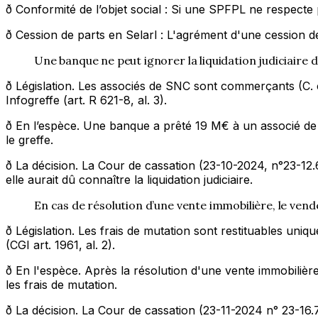
ð Conformité de l’objet social : Si une SPFPL ne respecte 
ð Cession de parts en Selarl : L'agrément d'une cession de p
Une banque ne peut ignorer la liquidation judiciaire d
ð Législation. Les associés de SNC sont commerçants (C. com
Infogreffe (art. R 621-8, al. 3).
ð En l’espèce. Une banque a prêté 19 M€ à un associé de SN
le greffe.
ð La décision. La Cour de cassation (23-10-2024, n°23-12.6
elle aurait dû connaître la liquidation judiciaire.
En cas de résolution d’une vente immobilière, le vend
ð Législation. Les frais de mutation sont restituables uni
(CGI art. 1961, al. 2).
ð En l'espèce. Après la résolution d'une vente immobiliè
les frais de mutation.
ð La décision. La Cour de cassation (23-11-2024 n° 23-16.7