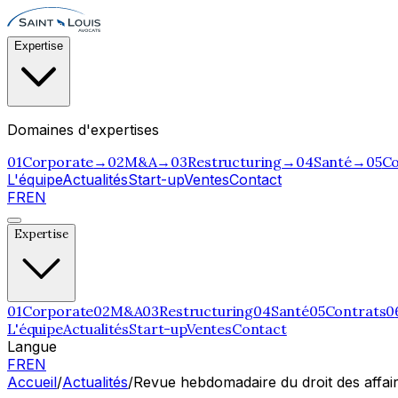
Expertise
Domaines d'expertises
0
1
Corporate
→
0
2
M&A
→
0
3
Restructuring
→
0
4
Santé
→
0
5
Co
L'équipe
Actualités
Start-up
Ventes
Contact
FR
EN
Expertise
0
1
Corporate
0
2
M&A
0
3
Restructuring
0
4
Santé
0
5
Contrats
0
L'équipe
Actualités
Start-up
Ventes
Contact
Langue
FR
EN
Accueil
/
Actualités
/
Revue hebdomadaire du droit des affair