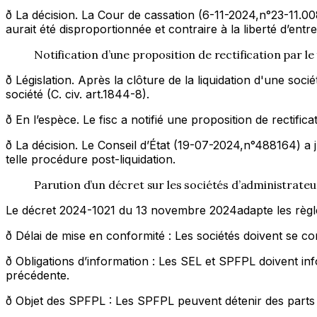
ð La décision. La Cour de cassation (6-11-2024,n°23-11.008
aurait été disproportionnée et contraire à la liberté d’entr
Notification d’une proposition de rectification par le 
ð Législation. Après la clôture de la liquidation d'une soc
société (C. civ. art.1844-8).
ð En l’espèce. Le fisc a notifié une proposition de rectif
ð La décision. Le Conseil d’État (19-07-2024,n°488164) a j
telle procédure post-liquidation.
Parution d’un décret sur les sociétés d’administrateu
Le décret 2024-1021 du 13 novembre 2024adapte les règles
ð Délai de mise en conformité : Les sociétés doivent se 
ð Obligations d’information : Les SEL et SPFPL doivent i
précédente.
ð Objet des SPFPL : Les SPFPL peuvent détenir des parts 