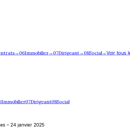
ntrats
→
0
6
Immobilier
→
0
7
Dirigeant
→
0
8
Social
→
Voir tous 
6
Immobilier
0
7
Dirigeant
0
8
Social
es – 24 janvier 2025